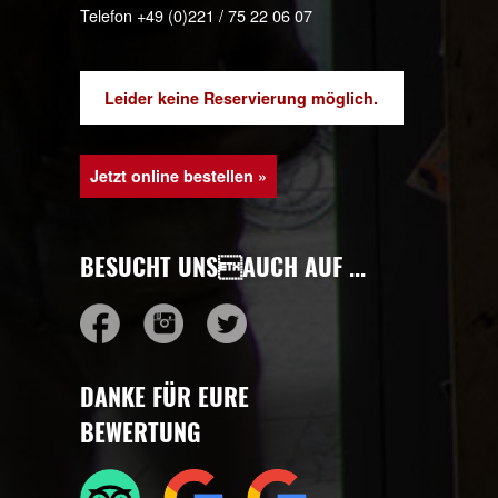
ROUTE ZUR KYFF ANZEIGEN »
Telefon +49 (0)221 / 169 555 15
AM EIGELSTEIN IN KÖLN
Eigelstein 147 · D-50668 Köln
ROUTE ZUM EIGELSTEIN ANZEIGEN »
Telefon +49 (0)221 / 16 89 44 47
EHRENFELD
Hospeltstraße 1 · D-50825 Köln
ROUTE NACH EHRENFELD ANZEIGEN »
Telefon +49 (0)221 / 75 22 06 07