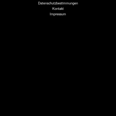
AUF DER KYFF IN KÖLN
Kyffhäuserstrasse 34 · D-50674 Köln
ROUTE ZUR KYFF ANZEIGEN »
Telefon +49 (0)221 / 169 555 15
AM EIGELSTEIN IN KÖLN
Eigelstein 147 · D-50668 Köln
ROUTE ZUM EIGELSTEIN ANZEIGEN »
Telefon +49 (0)221 / 16 89 44 47
EHRENFELD
Hospeltstraße 1 · D-50825 Köln