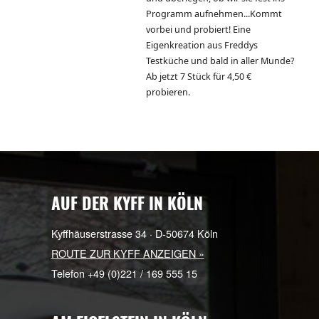
Jalapenos. Wir sind ganz verliebt
und überlegen, ob wir sie fest ins
Programm aufnehmen...Kommt
vorbei und probiert! Eine
Eigenkreation aus Freddys
Testküche und bald in aller Mund
Ab jetzt 7 Stück für 4,50 €
probieren.
AUF DER KYFF IN KÖLN
Kyffhäuserstrasse 34 · D-50674 Köln
ROUTE ZUR KYFF ANZEIGEN »